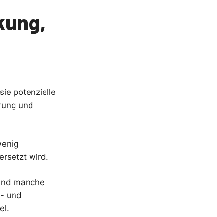
kung,
ie potenzielle
erung und
wenig
ersetzt wird.
 und manche
e- und
el.