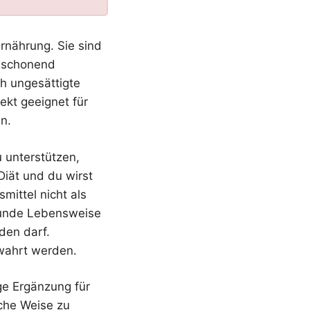
Ernährung. Sie sind
d schonend
ch ungesättigte
ekt geeignet für
n.
 unterstützen,
Diät und du wirst
ittel nicht als
sunde Lebensweise
den darf.
ewahrt werden.
ge Ergänzung für
iche Weise zu