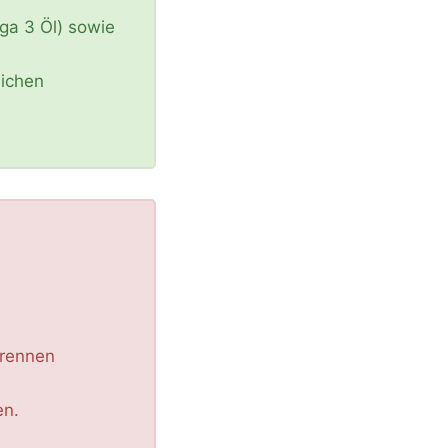
ga 3 Öl) sowie
lichen
brennen
en.