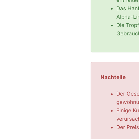
Das Hanf
Alpha-Li
Die Tropf
Gebrauc
Nachteile
Der Gesc
gewöhnu
Einige K
verursac
Der Prei