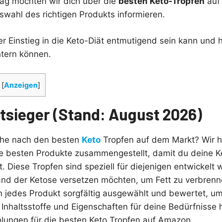
rag möchten wir dich über die
besten Keto-Tropfen
auf 
swahl des richtigen Produkts informieren.
r Einstieg in die Keto-Diät entmutigend sein kann und h
htern können.
[
Anzeigen
]
tsieger (Stand: August 2026)
uche nach den besten
Keto
Tropfen auf dem Markt? Wir h
ie besten Produkte zusammengestellt, damit du deine K
. Diese Tropfen sind speziell für diejenigen entwickelt 
and der Ketose versetzen möchten, um Fett zu verbren
n jedes Produkt sorgfältig ausgewählt und bewertet, um
Inhaltsstoffe und Eigenschaften für deine Bedürfnisse h
ungen für die besten Keto Tropfen auf Amazon.