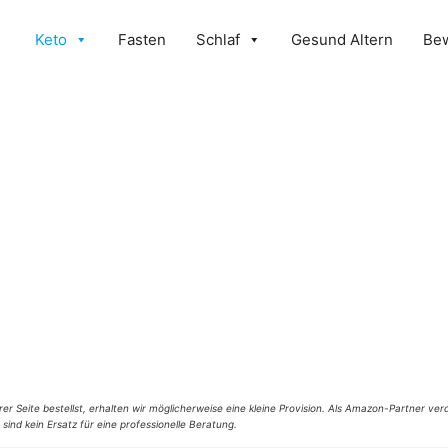
Keto
Fasten
Schlaf
Gesund Altern
Be
er Seite bestellst, erhalten wir möglicherweise eine kleine Provision. Als Amazon-Partner verd
 sind kein Ersatz für eine professionelle Beratung.