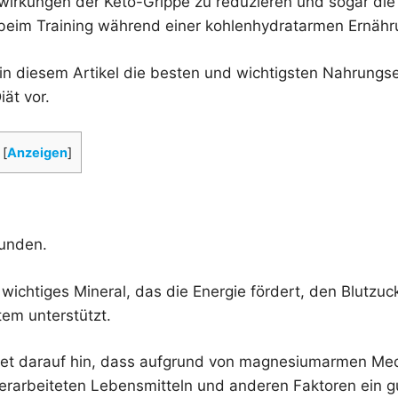
irkungen der Keto-Grippe zu reduzieren und sogar die 
 beim Training während einer kohlenhydratarmen Ernähr
r in diesem Artikel die besten und wichtigsten Nahrung
iät vor.
[
Anzeigen
]
funden.
 wichtiges Mineral, das die Energie fördert, den Blutzuck
em unterstützt.
tet darauf hin, dass aufgrund von magnesiumarmen Me
erarbeiteten Lebensmitteln und anderen Faktoren ein gu