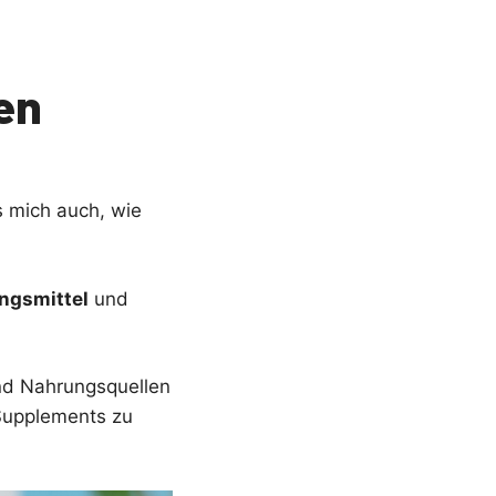
n
en
s mich auch, wie
ngsmittel
und
nd Nahrungsquellen
 Supplements zu