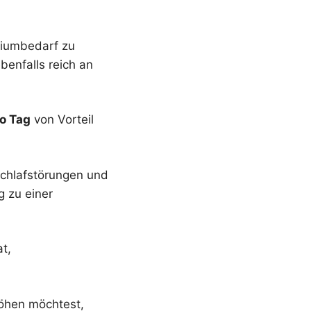
siumbedarf zu
enfalls reich an
o Tag
von Vorteil
chlafstörungen und
g zu einer
t,
öhen möchtest,