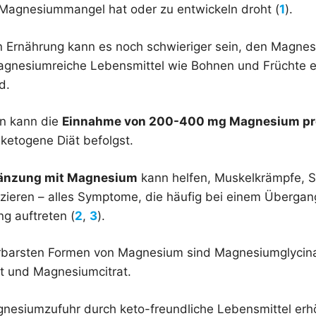
Magnesiummangel hat oder zu entwickeln droht (
1
).
n Ernährung kann es noch schwieriger sein, den Magne
agnesiumreiche Lebensmittel wie Bohnen und Früchte eb
d.
n kann die
Einnahme von 200-400 mg Magnesium pr
 ketogene Diät befolgst.
änzung mit Magnesium
kann helfen, Muskelkrämpfe, S
uzieren – alles Symptome, die häufig bei einem Übergan
g auftreten (
2
,
3
).
erbarsten Formen von Magnesium sind Magnesiumglycina
 und Magnesiumcitrat.
nesiumzufuhr durch keto-freundliche Lebensmittel erh