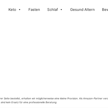
Keto
Fasten
Schlaf
Gesund Altern
Be
er Seite bestellst, erhalten wir möglicherweise eine kleine Provision. Als Amazon-Partner verd
 sind kein Ersatz für eine professionelle Beratung.