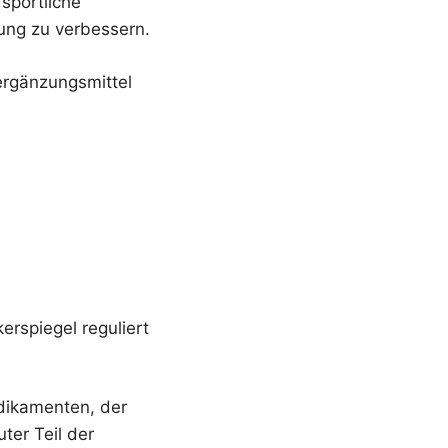
sportliche
ung zu verbessern.
sergänzungsmittel
erspiegel reguliert
dikamenten, der
ter Teil der