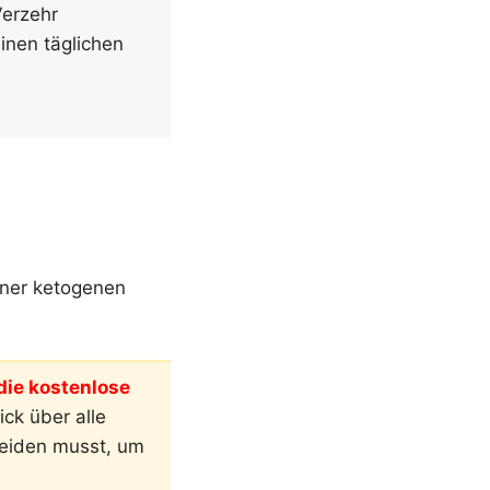
Verzehr
inen täglichen
iner ketogenen
ie kostenlose
ck über alle
meiden musst, um