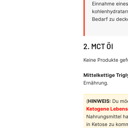
Einnahme eines
kohlenhydratarm
Bedarf zu deck
2. MCT Öl
Keine Produkte ge
Mittelkettige Trig
Ernährung.
(
HINWEIS:
Du möc
Ketogene Lebensm
Nahrungsmittel h
in Ketose zu kom