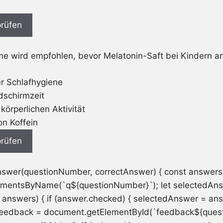
rüfen
 wird empfohlen, bevor Melatonin-Saft bei Kindern 
r Schlafhygiene
dschirmzeit
körperlichen Aktivität
n Koffein
rüfen
nswer(questionNumber, correctAnswer) { const answers
mentsByName(`q${questionNumber}`); let selectedAnsw
 answers) { if (answer.checked) { selectedAnswer = ans
t feedback = document.getElementById(`feedback${ques