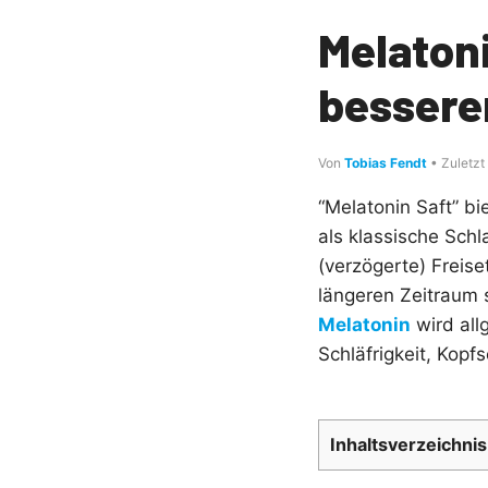
Melatoni
bessere
Von
Tobias Fendt
• Zuletzt
“Melatonin Saft” b
als klassische Schl
(verzögerte) Freis
längeren Zeitraum 
Melatonin
wird all
Schläfrigkeit, Kop
Inhaltsverzeichnis