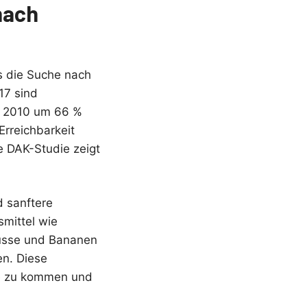
nach
s die Suche nach
17 sind
it 2010 um 66 %
rreichbarkeit
e DAK-Studie zeigt
d sanftere
smittel wie
nüsse und Bananen
en. Diese
he zu kommen und