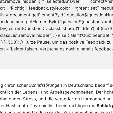
st.remove(‘hidden’); if (selectedAnswer === correctAns
t = ‘Richtig!’; feedback.style.color = ‘green’; setTimeout
Div = document.getElementById(`question${questionNum
 = document.getElementById(`question${questionNumber 
iv) currentQuestionDiv.classList.add(‘hidden’); if (next
lassList.remove(‘hidden’); } else { alert(‘Quiz beendet!
; } }, 500); // Kurze Pause, um das positive Feedback zu 
xt = ‘Leider falsch. Versuche es noch einmal!’; feedback
ng chronischer
Schlafstörungen
in Deutschland bedarf so
chtlich der Lebens- und Arbeitsgewohnheiten. Der hohe 
anhaltenden Stress, und die veränderten Hormonbeding
er Hashimoto-Thyreoiditis, beeinträchtigen die
Schlafq
örderung des Verständnisses der Zusammenhänge zwisch