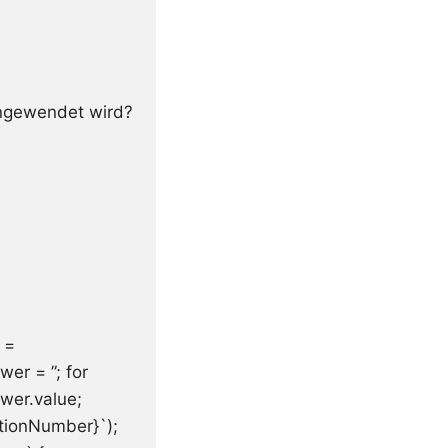
angewendet wird?
 =
er = ”; for
wer.value;
tionNumber}`);