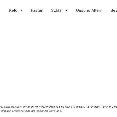
Keto
Fasten
Schlaf
Gesund Altern
Be
er Seite bestellst, erhalten wir möglicherweise eine kleine Provision. Als Amazon-Partner verd
 sind kein Ersatz für eine professionelle Beratung.