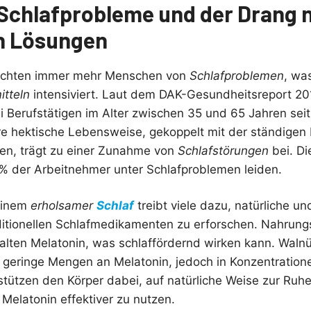
Schlafprobleme und der Drang 
n Lösungen
richten immer mehr Menschen von
Schlafproblemen
, wa
itteln
intensiviert. Laut dem DAK-Gesundheitsreport 20
i Berufstätigen im Alter zwischen 35 und 65 Jahren se
e hektische Lebensweise, gekoppelt mit der ständigen E
ien, trägt zu einer Zunahme von
Schlafstörungen
bei. Di
 % der Arbeitnehmer unter Schlafproblemen leiden.
einem
erholsamer
Schlaf
treibt viele dazu, natürliche un
aditionellen Schlafmedikamenten zu erforschen. Nahrung
alten Melatonin, was schlaffördernd wirken kann. Wal
s geringe Mengen an Melatonin, jedoch in Konzentration
stützen den Körper dabei, auf natürliche Weise zur Ru
Melatonin effektiver zu nutzen.