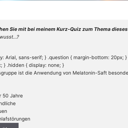
en Sie mit bei meinem Kurz-Quiz zum Thema dieses 
ewusst…?
y: Arial, sans-serif; } .question { margin-bottom: 20px; }
; } .hidden { display: none; }
sgruppe ist die Anwendung von Melatonin-Saft besonder
 50 Jahre
ndliche
uen
hlafstörungen