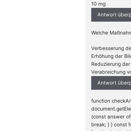
10 mg
Antwort überp
Welche Maßnahme
Verbesserung de
Erhöhung der Bil
Reduzierung der 
Verabreichung vo
Antwort überp
function checkA
document.getEle
(const answer of
break; } } cons