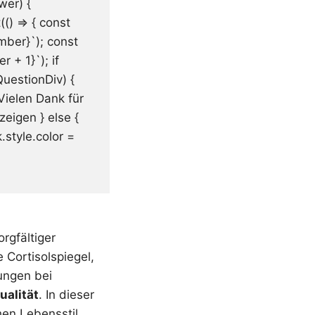
wer) {
(() => { const
ber}`); const
+ 1}`); if
QuestionDiv) {
 Vielen Dank für
zeigen } else {
.style.color =
rgfältiger
Cortisolspiegel,
ungen bei
ualität
. In dieser
en Lebensstil,