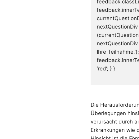
feedback.classLi
feedback.innerTex
currentQuestion
nextQuestionDiv
(currentQuestionD
nextQuestionDiv.c
Ihre Teilnahme.’)
feedback.innerTe
‘red’; } }
Die Herausforderu
Überlegungen hinsi
verursacht durch 
Erkrankungen wie d
Hinsicht ist die F