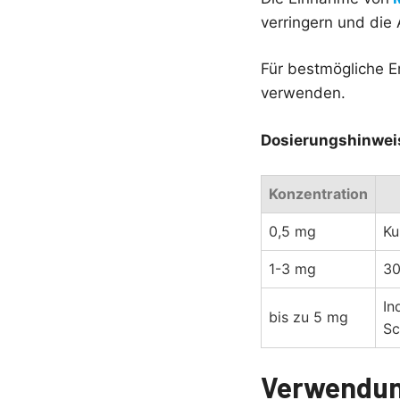
verringern und die
Für bestmögliche E
verwenden.
Dosierungshinwei
Konzentration
0,5 mg
Ku
1-3 mg
30
In
bis zu 5 mg
Sc
Verwendun