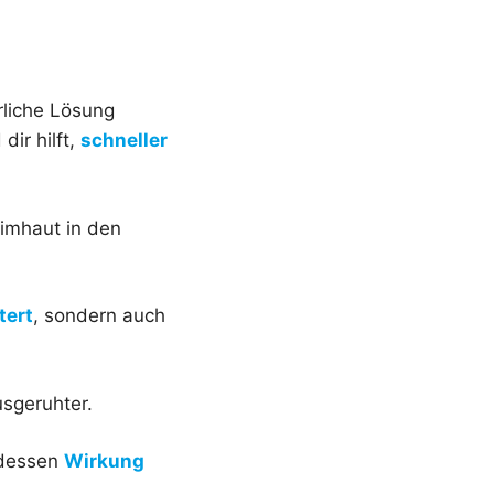
rliche Lösung
dir hilft,
schneller
imhaut in den
tert
, sondern auch
usgeruhter.
s dessen
Wirkung