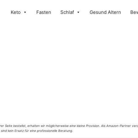
Keto
Fasten
Schlaf
Gesund Altern
Be
er Seite bestellst, erhalten wir möglicherweise eine kleine Provision. Als Amazon-Partner verd
 sind kein Ersatz für eine professionelle Beratung.