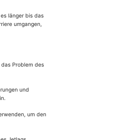
es länger bis das
arriere umgangen,
n das Problem des
örungen und
in.
 verwenden, um den
es Jetlags