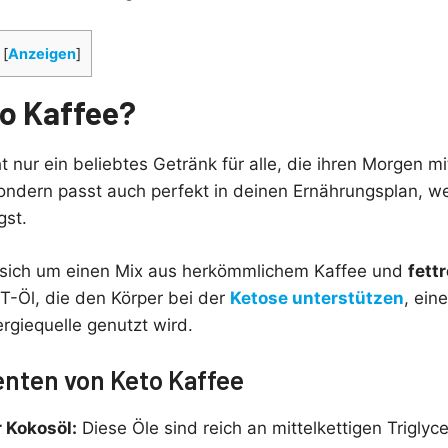
[
Anzeigen
]
to Kaffee?
ht nur ein beliebtes Getränk für alle, die ihren Morgen m
ondern passt auch perfekt in deinen Ernährungsplan, w
gst.
s sich um einen Mix aus herkömmlichem Kaffee und
fett
T-Öl, die den Körper bei der
Ketose unterstützen
, ein
ergiequelle genutzt wird.
ten von Keto Kaffee
 Kokosöl:
Diese Öle sind reich an mittelkettigen Triglyce