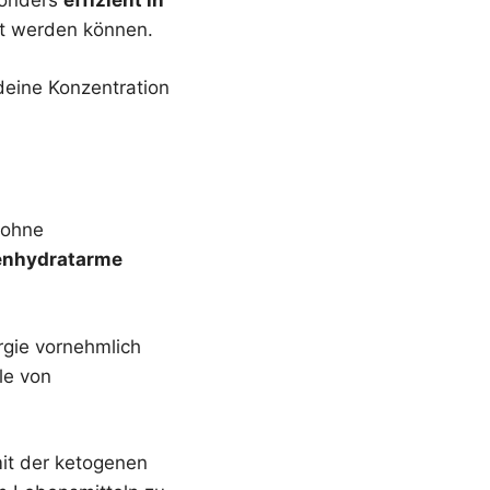
esonders
effizient in
zt werden können.
 deine Konzentration
 ohne
enhydratarme
rgie vornehmlich
le von
mit der ketogenen