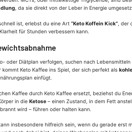
 werden. MCTs, oder mittelkettige Triglyceride, sind B
ndlung
, da sie direkt von der Leber in Energie umgeset
chnell ist, erlebst du eine Art
“Keto Koffein Kick”
, der
Klarheit für Stunden verbessern kann.
Gewichtsabnahme
eto- oder Diätplan verfolgen, suchen nach Lebensmitteln
 kommt Keto Kaffee ins Spiel, der sich perfekt als
kohl
rnährungsplan einfügt.
hen Kaffee durch Keto Kaffee ersetzt, beziehst du Ene
Körper in die
Ketose
– einen Zustand, in dem Fett anstel
brannt wird – führen oder halten kann.
kann insbesondere hilfreich sein, wenn du gerade erst 