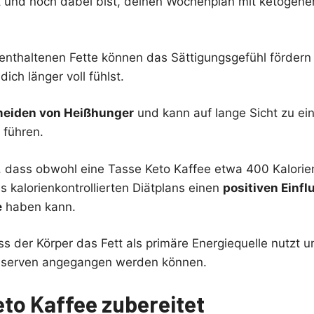
 und noch dabei bist, deinen Wochenplan mit ketogene
 enthaltenen Fette können das Sättigungsgefühl förder
ich länger voll fühlst.
eiden von Heißhunger
und kann auf lange Sicht zu ei
führen.
, dass obwohl eine Tasse Keto Kaffee etwa 400 Kalorie
 kalorienkontrollierten Diätplans einen
positiven Einfl
e
haben kann.
ss der Körper das Fett als primäre Energiequelle nutzt 
reserven angegangen werden können.
to Kaffee zubereitet