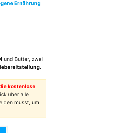
ogene Ernährung
l
und Butter, zwei
iebereitstellung
.
ie kostenlose
ck über alle
meiden musst, um