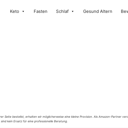
Keto
Fasten
Schlaf
Gesund Altern
Be
er Seite bestellst, erhalten wir möglicherweise eine kleine Provision. Als Amazon-Partner verd
 sind kein Ersatz für eine professionelle Beratung.