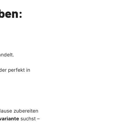
iben:
andelt.
er perfekt in
Hause zubereiten
variante
suchst –