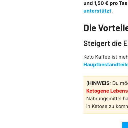
und 1,50 € pro Ta
unterstützt
.
Die Vorteil
Steigert die 
Keto Kaffee ist me
Hauptbestandteile
(
HINWEIS:
Du möc
Ketogene Lebensm
Nahrungsmittel h
in Ketose zu kom