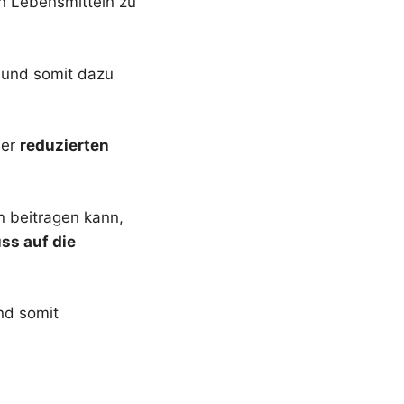
n Lebensmitteln zu
n und somit dazu
ner
reduzierten
n beitragen kann,
uss auf die
und somit