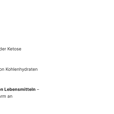
 der Ketose
von Kohlenhydraten
n Lebensmitteln
–
 arm an