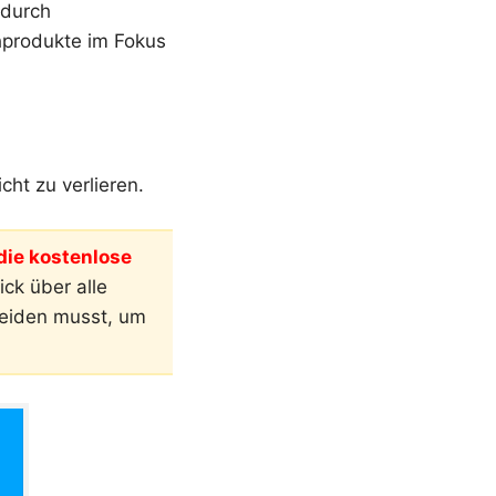
odurch
hprodukte im Fokus
ht zu verlieren.
ie kostenlose
ck über alle
meiden musst, um