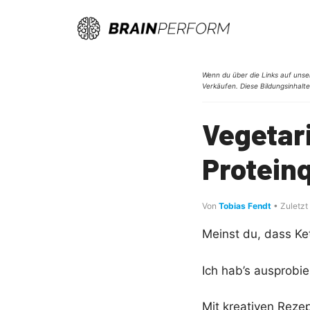
Zum
Inhalt
springen
Wenn du über die Links auf unser
Verkäufen. Diese Bildungsinhalte
Vegetar
Proteinq
Von
Tobias Fendt
• Zuletzt
Meinst du, dass K
Ich hab’s ausprobie
Mit kreativen Reze