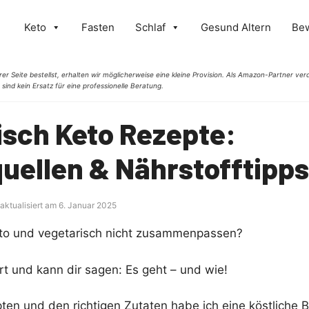
Keto
Fasten
Schlaf
Gesund Altern
Be
er Seite bestellst, erhalten wir möglicherweise eine kleine Provision. Als Amazon-Partner verd
 sind kein Ersatz für eine professionelle Beratung.
isch Keto Rezepte:
uellen & Nährstofftipps
 aktualisiert am 6. Januar 2025
eto und vegetarisch nicht zusammenpassen?
rt und kann dir sagen: Es geht – und wie!
pten und den richtigen Zutaten habe ich eine köstliche 