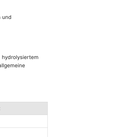
n und
 hydrolysiertem
allgemeine
t