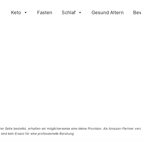
Keto
Fasten
Schlaf
Gesund Altern
Be
er Seite bestellst, erhalten wir möglicherweise eine kleine Provision. Als Amazon-Partner verd
 sind kein Ersatz für eine professionelle Beratung.