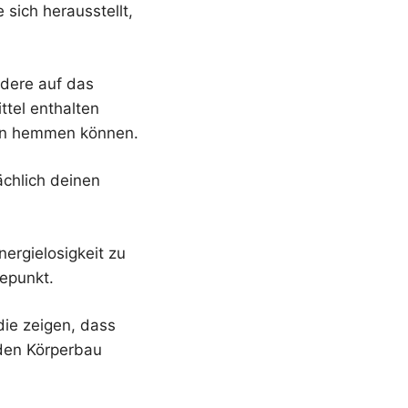
sich herausstellt,
ndere auf das
tel enthalten
ben hemmen können.
ächlich deinen
nergielosigkeit zu
epunkt.
 die zeigen, dass
 den Körperbau