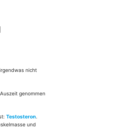
u
s irgendwas nicht
e Auszeit genommen
st:
Testosteron
.
 Muskelmasse und