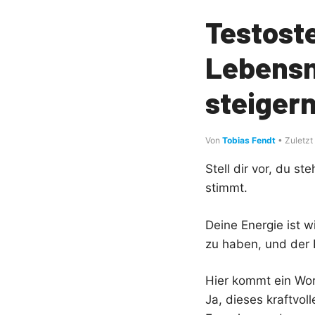
Testost
Lebensm
steiger
Von
Tobias Fendt
• Zuletzt
Stell dir vor, du s
stimmt.
Deine Energie ist 
zu haben, und der 
Hier kommt ein Wort
Ja, dieses kraftvol