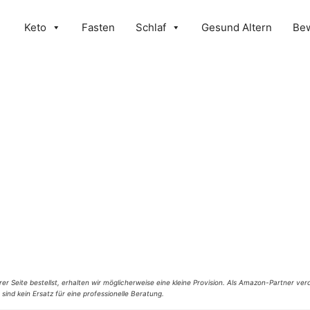
Keto
Fasten
Schlaf
Gesund Altern
Be
er Seite bestellst, erhalten wir möglicherweise eine kleine Provision. Als Amazon-Partner verd
 sind kein Ersatz für eine professionelle Beratung.