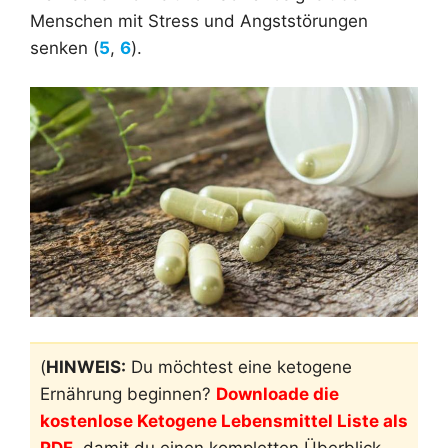
Menschen mit Stress und Angststörungen
senken (
5
,
6
).
(
HINWEIS:
Du möchtest eine ketogene
Ernährung beginnen?
Downloade die
kostenlose Ketogene Lebensmittel Liste als