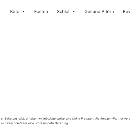
Keto
Fasten
Schlaf
Gesund Altern
Be
er Seite bestellst, erhalten wir möglicherweise eine kleine Provision. Als Amazon-Partner verd
 sind kein Ersatz für eine professionelle Beratung.