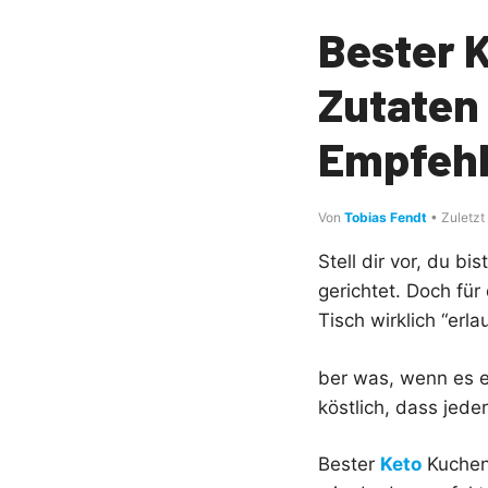
Bester 
Zutaten
Empfeh
Von
Tobias Fendt
• Zuletzt
Stell dir vor, du b
gerichtet. Doch für
Tisch wirklich “erla
ber was, wenn es e
köstlich, dass jed
Bester
Keto
Kuchen 