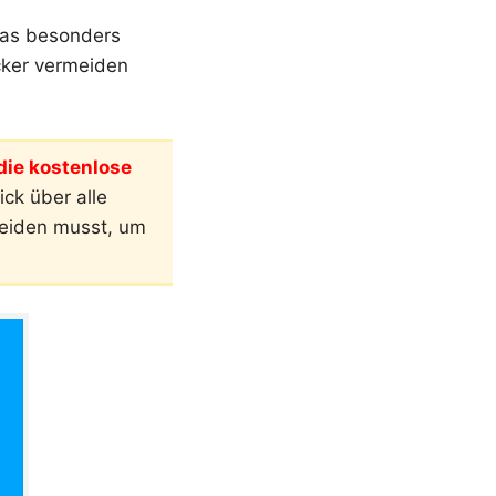
 was besonders
cker vermeiden
ie kostenlose
ck über alle
meiden musst, um