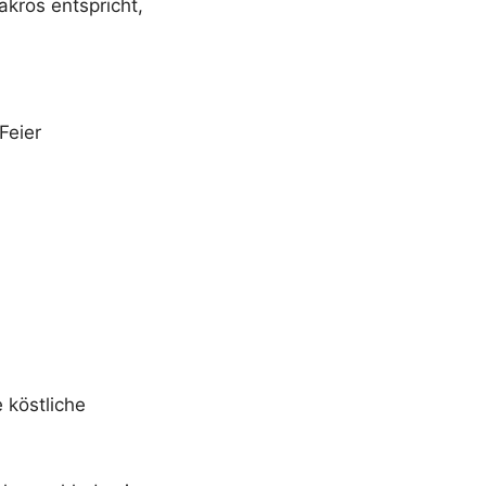
kros entspricht,
Feier
 köstliche