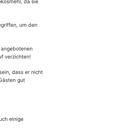
okosmehl, da sie
egriffen, um den
er angebotenen
f verzichten!
ein, dass er nicht
 Gästen gut
uch einige