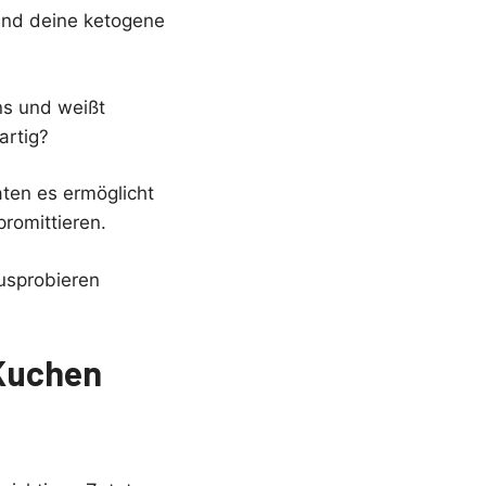
 und deine ketogene
ns und weißt
artig?
ten es ermöglicht
romittieren.
usprobieren
-Kuchen