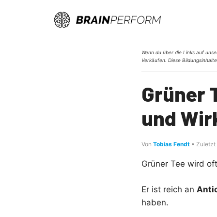
Zum
Inhalt
springen
Wenn du über die Links auf unser
Verkäufen. Diese Bildungsinhalte
Grüner T
und Wirk
Von
Tobias Fendt
• Zuletzt
Grüner Tee wird of
Er ist reich an
Anti
haben.