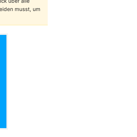
ck über alle
meiden musst, um