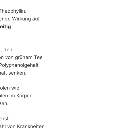
Theophyllin.
gende Wirkung auf
eitig
n, den
ten von grünem Tee
Polyphenolgehalt
alt senken.
olen wie
alen im Körper
zen.
 ist
ahl von Krankheiten