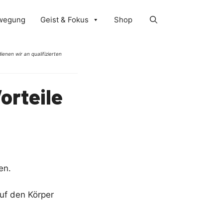
wegung
Geist & Fokus
Shop
ienen wir an qualifizierten
orteile
en.
auf den Körper