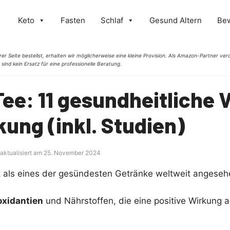
Keto
Fasten
Schlaf
Gesund Altern
Be
er Seite bestellst, erhalten wir möglicherweise eine kleine Provision. Als Amazon-Partner verd
 sind kein Ersatz für eine professionelle Beratung.
ee: 11 gesundheitliche V
ung (inkl. Studien)
 aktualisiert am 25. November 2024
t als eines der gesündesten Getränke weltweit angeseh
oxidantien
und Nährstoffen, die eine positive Wirkung 