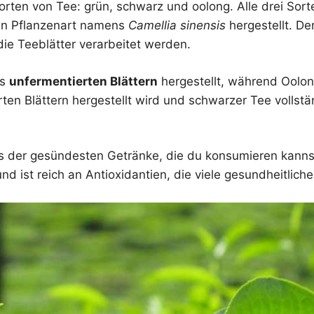
sorten von Tee: grün, schwarz und oolong. Alle drei So
hen Pflanzenart namens
Camellia sinensis
hergestellt. De
die Teeblätter verarbeitet werden.
us
unfermentierten Blättern
hergestellt, während Oolo
rten Blättern hergestellt wird und schwarzer Tee vollstä
s der gesündesten Getränke, die du konsumieren kannst.
nd ist reich an Antioxidantien, die viele gesundheitliche