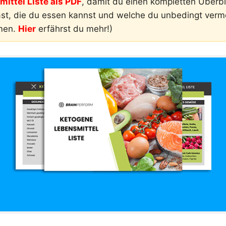
ittel Liste als PDF
, damit du einen kompletten Überbli
ast, die du essen kannst und welche du unbedingt ver
men.
Hier
erfährst du mehr!)