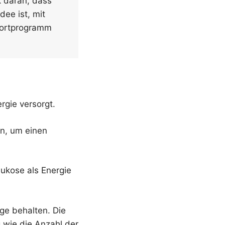
k daran, dass
dee ist, mit
Sportprogramm
rgie versorgt.
en, um einen
lukose als Energie
ge behalten. Die
 wie die Anzahl der