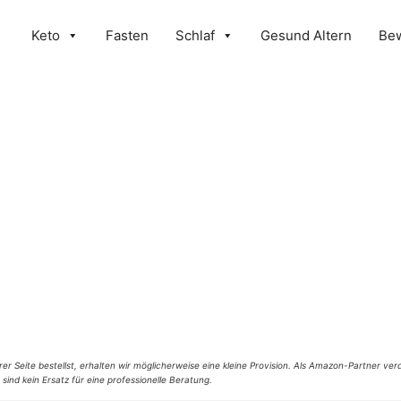
Keto
Fasten
Schlaf
Gesund Altern
Be
er Seite bestellst, erhalten wir möglicherweise eine kleine Provision. Als Amazon-Partner verd
 sind kein Ersatz für eine professionelle Beratung.