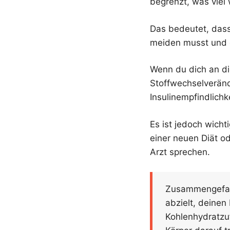
begrenzt, was viel 
Das bedeutet, dass
meiden musst und di
Wenn du dich an die
Stoffwechselveränd
Insulinempfindlich
Es ist jedoch wicht
einer neuen Diät o
Arzt sprechen.
Zusammengefasst
abzielt, deinen
Kohlenhydratzuf