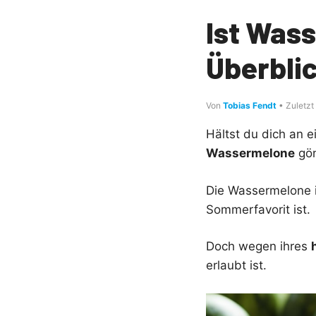
Ist Was
Überbli
Von
Tobias Fendt
• Zuletzt
Hältst du dich an e
Wassermelone
gön
Die Wassermelone is
Sommerfavorit ist.
Doch wegen ihres
erlaubt ist.