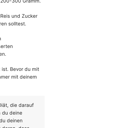
von 200-300 Gramm.
 Reis und Zucker
en solltest.
n
serten
en.
 ist. Bevor du mit
immer mit deinem
iät, die darauf
m du deine
 du deinen