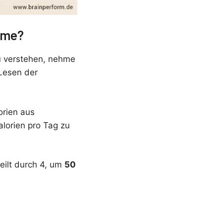
hme?
 verstehen, nehme
Lesen der
orien aus
alorien pro Tag zu
eilt durch 4, um
50