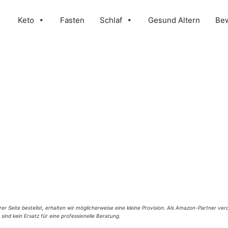
Keto
Fasten
Schlaf
Gesund Altern
Be
er Seite bestellst, erhalten wir möglicherweise eine kleine Provision. Als Amazon-Partner verd
 sind kein Ersatz für eine professionelle Beratung.