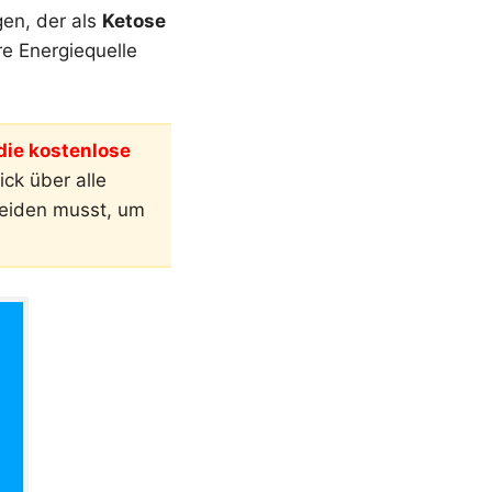
gen, der als
Ketose
re Energiequelle
ie kostenlose
ck über alle
meiden musst, um