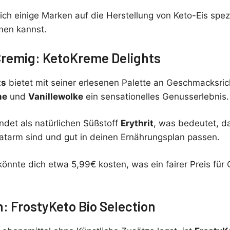
ch einige Marken auf die Herstellung von Keto-Eis spezi
en kannst.
Cremig: KetoKreme Delights
ts
bietet mit seiner erlesenen Palette an Geschmacksri
me
und
Vanillewolke
ein sensationelles Genusserlebnis.
det als natürlichen Süßstoff
Erythrit
, was bedeutet, d
ratarm sind und gut in deinen Ernährungsplan passen.
önnte dich etwa 5,99€ kosten, was ein fairer Preis für 
h: FrostyKeto Bio Selection