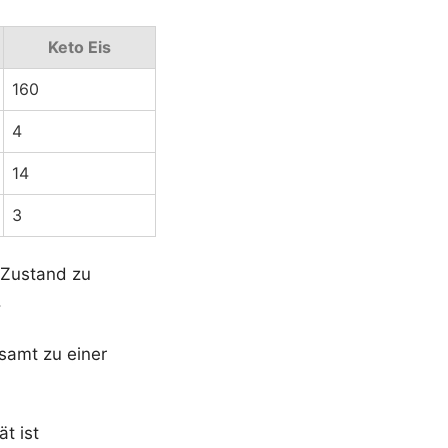
Keto Eis
160
4
14
3
n Zustand zu
.
esamt zu einer
ät ist