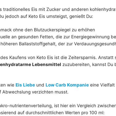
s traditionelles Eis mit Zucker und anderen kohlenhydr
u jedoch auf Keto Eis umsteigst, genießt Du:
mack ohne den Blutzuckerspiegel zu erhöhen
Quelle an gesunden Fetten, die zur Energiegewinnung b
 höheren Ballaststoffgehalt, der zur Verdauungsgesundh
l des Kaufens von Keto Eis ist die Zeitersparnis. Anstatt 
lenhydratarme Lebensmittel
zuzubereiten, kannst Du 
ken wie
Eis Liebe
und
Low Carb Kompanie
eine Vielfal
f Abwechslung verzichten musst.
akro-nutrientenverteilung, ist hier ein Vergleich zwisc
asierend auf durchschnittlichen Werten pro 100 ml: