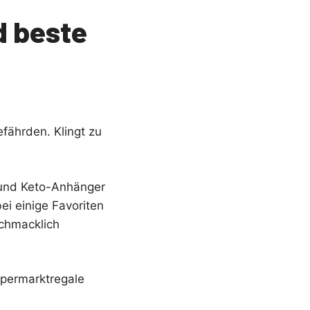
d beste
efährden. Klingt zu
r und Keto-Anhänger
ei einige Favoriten
schmacklich
upermarktregale