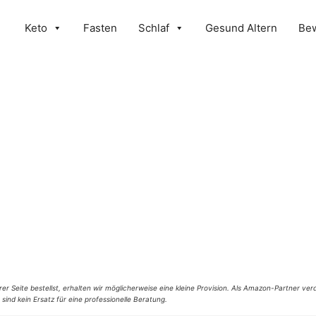
Keto
Fasten
Schlaf
Gesund Altern
Be
er Seite bestellst, erhalten wir möglicherweise eine kleine Provision. Als Amazon-Partner verd
 sind kein Ersatz für eine professionelle Beratung.