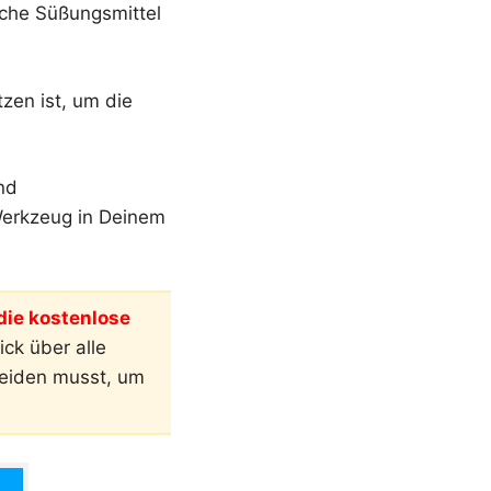
iche Süßungsmittel
tzen ist, um die
nd
 Werkzeug in Deinem
ie kostenlose
ck über alle
meiden musst, um