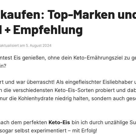
s kaufen: Top-Marken un
 + Empfehlung
 aktualisiert am 5. August 2024
önntest Eis genießen, ohne dein Keto-Ernährungsziel zu g
in?
ert und war überrascht! Als eingefleischter Eisliebhabe
h die verschiedensten Keto-Eis-Sorten probiert und dab
t nur die Kohlenhydrate niedrig halten, sondern auch ge
nach dem perfekten
Keto-Eis
bin ich durch unzählige S
sogar selbst experimentiert – mit Erfolg!