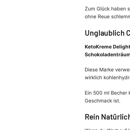
Zum Glück haben si
ohne Reue schlemm
Unglaublich 
KetoKreme Deligh
Schokoladenträu
Diese Marke verwen
wirklich kohlenhyd
Ein 500 ml Becher k
Geschmack ist.
Rein Natürlic