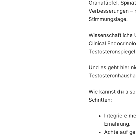
Granatäpfel, Spina
Verbesserungen – n
Stimmungslage.
Wissenschaftliche 
Clinical Endocrino
Testosteronspiegel 
Und es geht hier n
Testosteronhaushal
Wie kannst
du
also
Schritten:
Integriere m
Ernährung.
Achte auf g