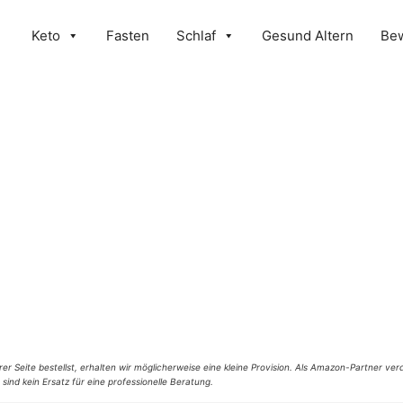
Keto
Fasten
Schlaf
Gesund Altern
Be
er Seite bestellst, erhalten wir möglicherweise eine kleine Provision. Als Amazon-Partner verd
 sind kein Ersatz für eine professionelle Beratung.