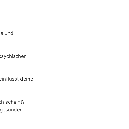
ss und
 psychischen
einflusst deine
ch scheint?
m gesunden