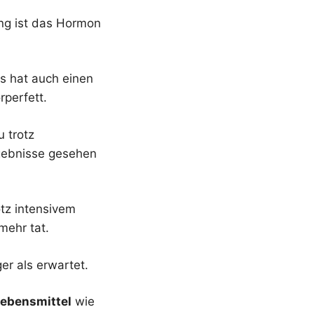
ung ist das Hormon
Es hat auch einen
rperfett.
 trotz
gebnisse gesehen
otz intensivem
mehr tat.
er als erwartet.
Lebensmittel
wie