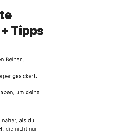
te
 + Tipps
den Beinen.
rper gesickert.
haben, um deine
 näher, als du
l
, die nicht nur