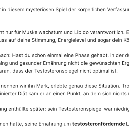
er in diesem mysteriösen Spiel der körperlichen Verfass
cht nur für Muskelwachstum und Libido verantwortlich. 
luss auf deine Stimmung, Energielevel und sogar dein Kö
ach: Hast du schon einmal eine Phase gehabt, in der du
ning und gesunder Ernährung nicht die gewünschten Er
daran, dass der Testosteronspiegel nicht optimal ist.
 nennen wir ihn Mark, erlebte genau diese Situation. Tr
linierter Diät kam er an einen Punkt, an dem sich nichts 
ng enthüllte später: sein Testosteronspiegel war niedrig
en hatte, seine Ernährung um
testosteronfördernde 