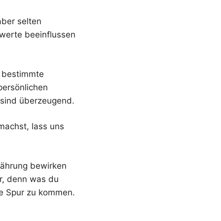
aber selten
nwerte beeinflussen
s bestimmte
persönlichen
 sind überzeugend.
machst, lass uns
rnährung bewirken
er, denn was du
ie Spur zu kommen.