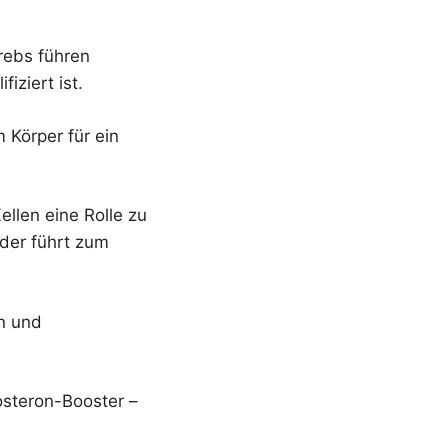
rebs führen
iziert ist.
 Körper für ein
len eine Rolle zu
oder führt zum
on und
steron-Booster –