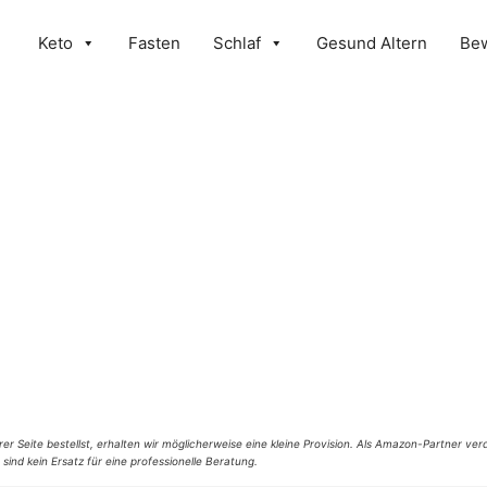
Keto
Fasten
Schlaf
Gesund Altern
Be
er Seite bestellst, erhalten wir möglicherweise eine kleine Provision. Als Amazon-Partner verd
 sind kein Ersatz für eine professionelle Beratung.