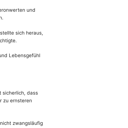
steronwerten und
n.
tellte sich heraus,
htigte.
 und Lebensgefühl
 sicherlich, dass
r zu ernsteren
 nicht zwangsläufig