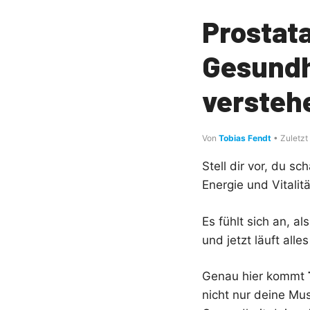
Prostat
Gesundh
versteh
Von
Tobias Fendt
• Zuletzt
Stell dir vor, du sc
Energie und Vitalit
Es fühlt sich an, a
und jetzt läuft all
Genau hier kommt
nicht nur deine Mus