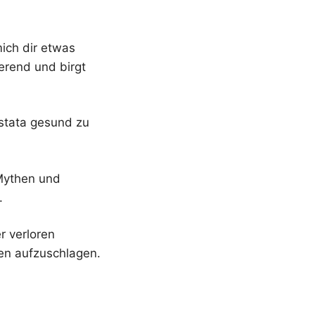
mich dir etwas
ierend und birgt
ostata gesund zu
 Mythen und
.
r verloren
den aufzuschlagen.