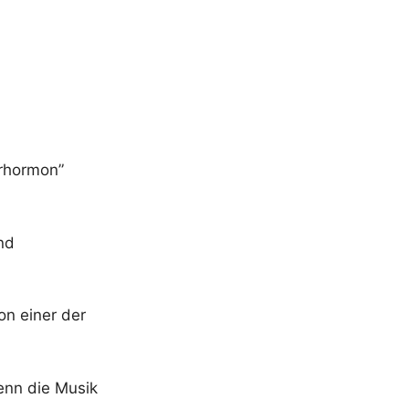
erhormon”
nd
on einer der
wenn die Musik