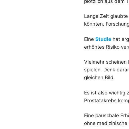
plötzlich aus dem T
Lange Zeit glaubte
könnten. Forschung
Eine
Studie
hat erg
erhöhtes Risiko vera
Vielmehr scheinen
spielen. Denk daran
gleichen Bild.
Es ist also wichti
Prostatakrebs komp
Eine pauschale Erh
ohne medizinische