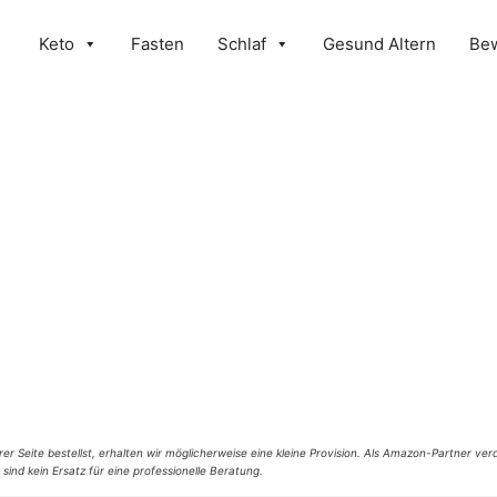
Keto
Fasten
Schlaf
Gesund Altern
Be
er Seite bestellst, erhalten wir möglicherweise eine kleine Provision. Als Amazon-Partner verd
 sind kein Ersatz für eine professionelle Beratung.