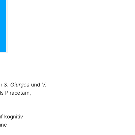
en
S. Giurgea
und
V.
ls Piracetam,
f kognitiv
ine