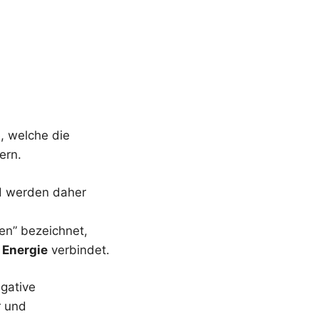
, welche die
ern.
d werden daher
gen” bezeichnet,
 Energie
verbindet.
gative
r und