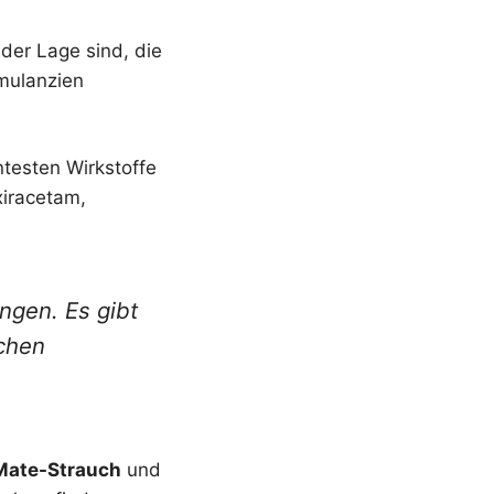
der Lage sind, die
mulanzien
ntesten Wirkstoffe
iracetam,
ngen. Es gibt
ichen
 Mate-Strauch
und