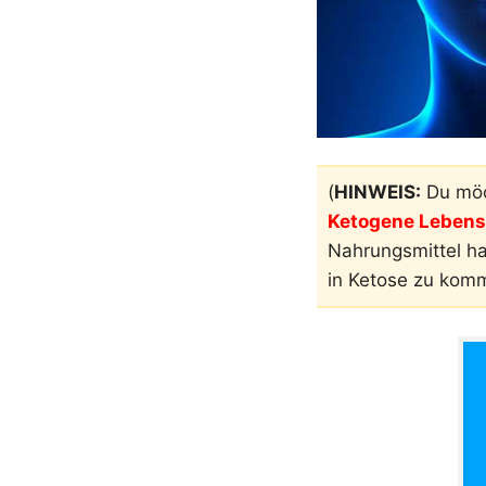
(
HINWEIS:
Du möc
Ketogene Lebensm
Nahrungsmittel h
in Ketose zu kom