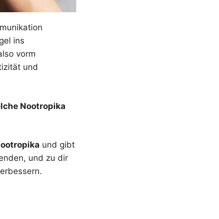
mmunikation
el ins
also vorm
izität und
elche Nootropika
ootropika
und gibt
enden, und zu dir
verbessern.