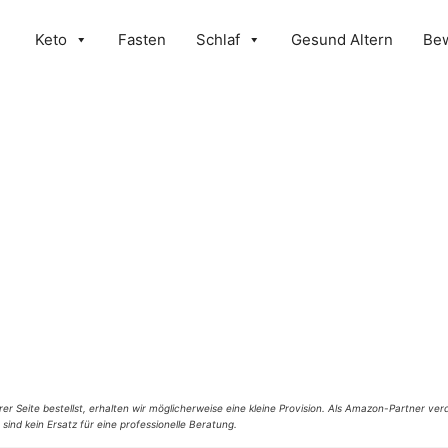
Keto
Fasten
Schlaf
Gesund Altern
Be
er Seite bestellst, erhalten wir möglicherweise eine kleine Provision. Als Amazon-Partner verd
 sind kein Ersatz für eine professionelle Beratung.