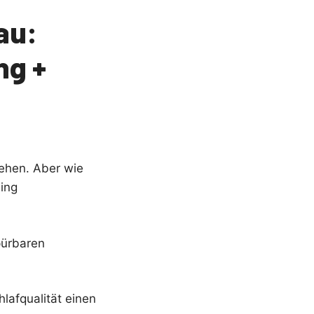
au:
ng +
ehen. Aber wie
ing
pürbaren
lafqualität einen