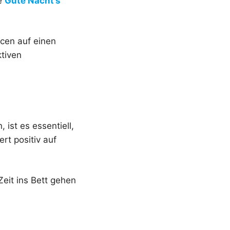
he
Gute Nacht’s
cen auf einen
ktiven
ist es essentiell,
ert positiv auf
eit ins Bett gehen