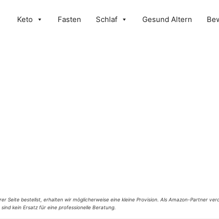
Keto
Fasten
Schlaf
Gesund Altern
Be
er Seite bestellst, erhalten wir möglicherweise eine kleine Provision. Als Amazon-Partner verd
 sind kein Ersatz für eine professionelle Beratung.