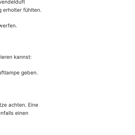
vendelduft
erholter fühlten.
werfen.
ieren kannst:
Duftlampe geben.
ze achten. Eine
nfalls einen