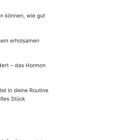
en können, wie gut
inem erholsamen
dert – das Hormon
el in deine Routine
oßes Stück