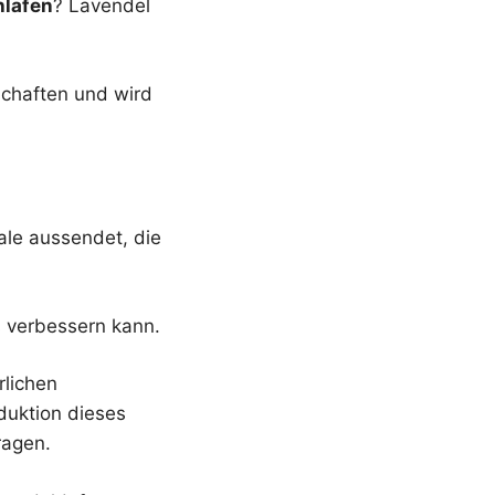
lafen
? Lavendel
schaften und wird
ale aussendet, die
s verbessern kann.
rlichen
duktion dieses
ragen.