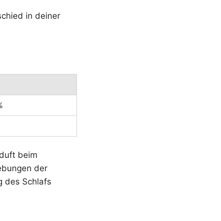
chied in deiner
%
duft beim
gebungen der
g des Schlafs