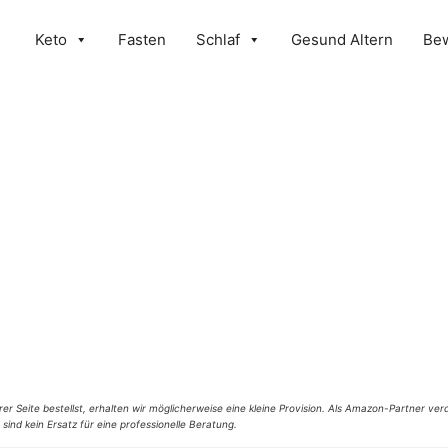
Keto
Fasten
Schlaf
Gesund Altern
Be
er Seite bestellst, erhalten wir möglicherweise eine kleine Provision. Als Amazon-Partner verd
 sind kein Ersatz für eine professionelle Beratung.