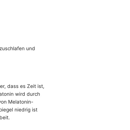
.
nzuschlafen und
r, dass es Zeit ist,
atonin wird durch
von Melatonin-
iegel niedrig ist
beit.