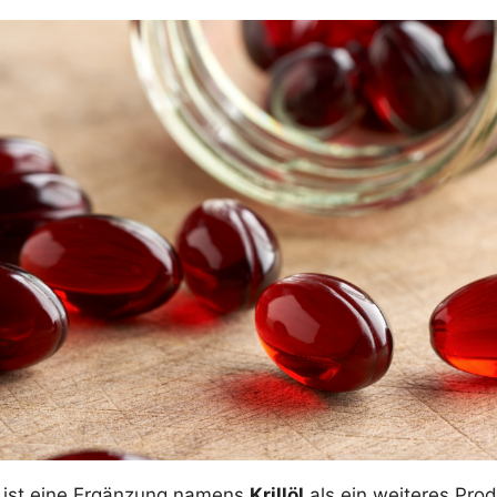
n ist eine Ergänzung namens
Krillöl
als ein weiteres Pro