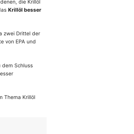
nen, die Krillöl
 das
Krillöl besser
 zwei Drittel der
rte von EPA und
u dem Schluss
besser
m Thema Krillöl