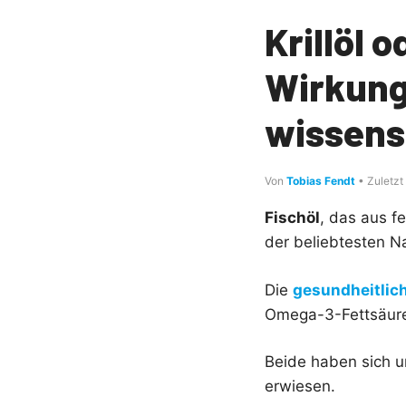
Krillöl 
Wirkung
wissens
Von
Tobias Fendt
• Zuletzt
Fischöl
, das aus f
der beliebtesten N
Die
gesundheitlich
Omega-3-Fettsäure
Beide haben sich u
erwiesen.