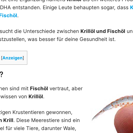
 DHA entstanden. Einige Leute behaupten sogar, dass
K
 Fischöl
.
ersucht die Unterschiede zwischen
Krillöl und Fischöl
und
tzustellen, was besser für deine Gesundheit ist.
[
Anzeigen
]
l?
hen sind mit
Fischöl
vertraut, aber
 wissen von
Krillöl
.
nzigen Krustentieren gewonnen,
 Krill
. Diese Meerestiere sind ein
 für viele Tiere, darunter Wale,