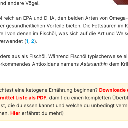
und andere Vögel.
illöl reich an EPA und DHA, den beiden Arten von Omega-
rer gesundheitlichen Vorteile bieten. Die Fettsäuren im K
rell von denen im Fischöl, was sich auf die Art und Wei
 verwendet (
1
,
2
).
anders aus als Fischöl. Während Fischöl typischerweise e
h vorkommendes Antioxidans namens
Astaxanthin
dem Krill
htest eine ketogene Ernährung beginnen?
Downloade d
ittel Liste als PDF
, damit du einen kompletten Überbli
ast, die du essen kannst und welche du unbedingt ver
men.
Hier
erfährst du mehr!)