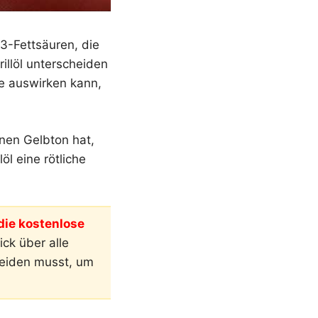
3-Fettsäuren, die
rillöl unterscheiden
se auswirken kann,
inen Gelbton hat,
öl eine rötliche
ie kostenlose
ck über alle
meiden musst, um