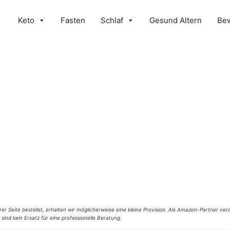
Keto
Fasten
Schlaf
Gesund Altern
Be
er Seite bestellst, erhalten wir möglicherweise eine kleine Provision. Als Amazon-Partner verd
 sind kein Ersatz für eine professionelle Beratung.