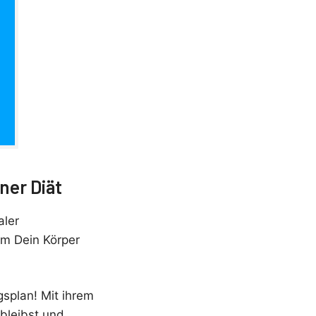
er Diät
aler
em Dein Körper
gsplan! Mit ihrem
 bleibst und