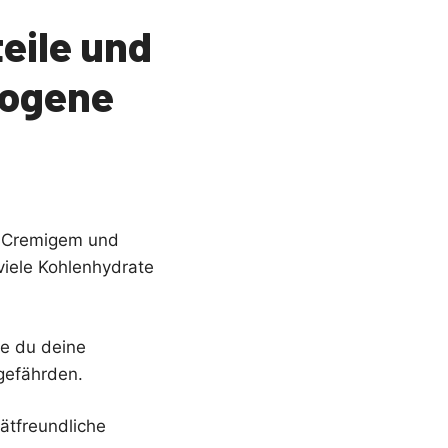
eile und
etogene
as Cremigem und
viele Kohlenhydrate
ie du deine
gefährden.
iätfreundliche