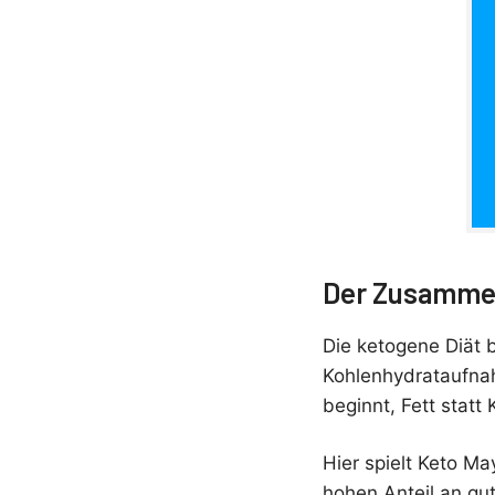
Der Zusammen
Die ketogene Diät b
Kohlenhydrataufnah
beginnt, Fett stat
Hier spielt Keto Ma
hohen Anteil an gut