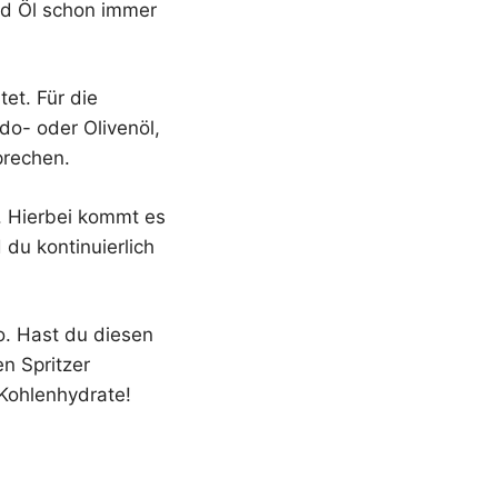
und Öl schon immer
et. Für die
o- oder Olivenöl,
prechen.
b. Hierbei kommt es
du kontinuierlich
o. Hast du diesen
en Spritzer
 Kohlenhydrate!