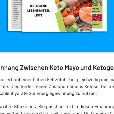
hang Zwischen Keto Mayo und Ketogen
asiert auf einer hohen Fettzufuhr bei gleichzeitig minim
me. Dies fördert einen Zustand namens Ketose, bei d
t Kohlenhydrate zur Energiegewinnung zu nutzen.
yo ihre Stärke aus: Sie passt perfekt in diesen Ernährun
en Fetten kann sie dazu beitragen, dass Du länger satt