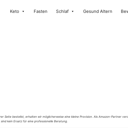
Keto
Fasten
Schlaf
Gesund Altern
Be
er Seite bestellst, erhalten wir möglicherweise eine kleine Provision. Als Amazon-Partner verd
 sind kein Ersatz für eine professionelle Beratung.