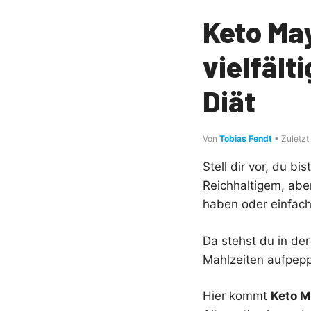
Keto May
vielfält
Diät
Von
Tobias Fendt
• Zuletzt 
Stell dir vor, du b
Reichhaltigem, aber
haben oder einfach
Da stehst du in der
Mahlzeiten aufpepp
Hier kommt
Keto 