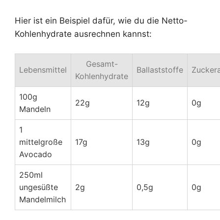
Hier ist ein Beispiel dafür, wie du die Netto-
Kohlenhydrate ausrechnen kannst:
Gesamt-
Lebensmittel
Ballaststoffe
Zuckera
Kohlenhydrate
100g
22g
12g
0g
Mandeln
1
mittelgroße
17g
13g
0g
Avocado
250ml
ungesüßte
2g
0,5g
0g
Mandelmilch