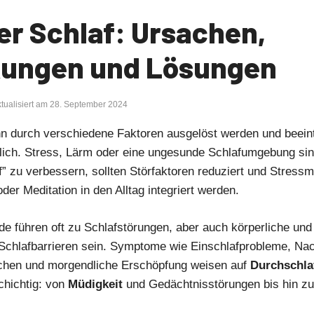
er Schlaf: Ursachen,
ungen und Lösungen
aktualisiert am 28. September 2024
nn durch verschiedene Faktoren ausgelöst werden und beeint
blich. Stress, Lärm oder eine ungesunde Schlafumgebung si
” zu verbessern, sollten Störfaktoren reduziert und Stres
er Meditation in den Alltag integriert werden.
e führen oft zu Schlafstörungen, aber auch körperliche un
Schlafbarrieren sein. Symptome wie Einschlafprobleme, Nac
chen und morgendliche Erschöpfung weisen auf
Durchschla
schichtig: von
Müdigkeit
und Gedächtnisstörungen bis hin zu