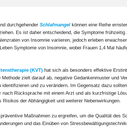
nd durchgehender
Schlafmangel
können eine Reihe ernster
ziehen. Es ist daher entscheidend, die Symptome frühzeitig
alenzraten von Insomnie variieren, jedoch erleben erwachs
 Leben Symptome von Insomnie, wobei Frauen 1,4 Mal häufige
ltenstherapie
(KVT)
hat sich als besonders effektive Erstin
e Methode zielt darauf ab, negative Gedankenmuster und Ver
u identifizieren und zu verändern. Im Gegensatz dazu soll
 nach Rücksprache mit einem Arzt und als kurzfristige Lös
s Risikos der Abhängigkeit und weiterer Nebenwirkungen.
h, präventive Maßnahmen zu ergreifen, um die Qualität des S
änderungen und das Einüben von Stressbewältigungstechnik