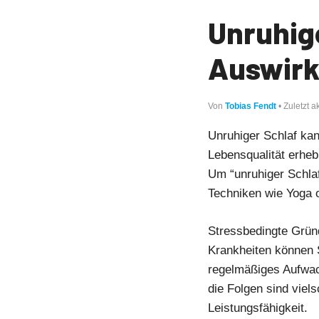
Unruhig
Auswirk
Von
Tobias Fendt
• Zuletzt 
Unruhiger Schlaf ka
Lebensqualität erhe
Um “unruhiger Schlaf
Techniken wie Yoga od
Stressbedingte Gründ
Krankheiten können 
regelmäßiges Aufwa
die Folgen sind viel
Leistungsfähigkeit.