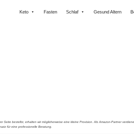
Keto
Fasten
Schlaf
Gesund Altern
B
r Seite bestellst, erhalten wir möglicherweise eine kleine Provision. Als Amazon-Partner verdienen
satz für eine professionelle Beratung.