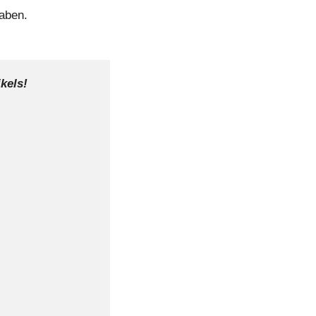
aben.
kels!